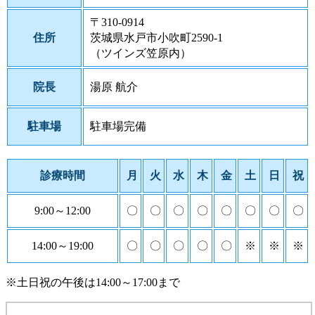
〒310-0914
住所
茨城県水戸市小吹町2590-1
（ツインズ笠原内）
院長
湯原 航介
駐車場
駐車場完備
診療時間
月
火
水
木
金
土
日
祝
9:00～12:00
〇
〇
〇
〇
〇
〇
〇
〇
14:00～19:00
〇
〇
〇
〇
〇
※
※
※
※土日祝の午後は14:00～17:00まで