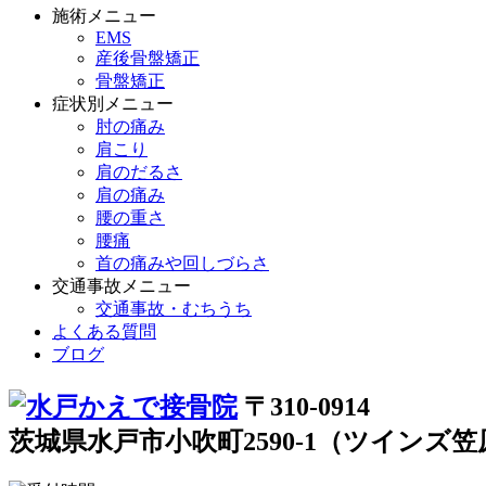
施術メニュー
EMS
産後骨盤矯正
骨盤矯正
症状別メニュー
肘の痛み
肩こり
肩のだるさ
肩の痛み
腰の重さ
腰痛
首の痛みや回しづらさ
交通事故メニュー
交通事故・むちうち
よくある質問
ブログ
〒310-0914
茨城県水戸市小吹町2590-1（ツインズ