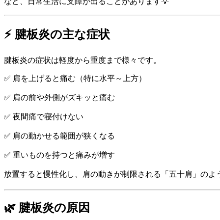
など、日常生活に支障が出ることがあります💡
⚡ 腱板炎の主な症状
腱板炎の症状は軽度から重度まで様々です。
✅ 肩を上げると痛む（特に水平～上方）
✅ 肩の前や外側がズキッと痛む
✅ 夜間痛で寝付けない
✅ 肩の動かせる範囲が狭くなる
✅ 重いものを持つと痛みが増す
放置すると慢性化し、肩の動きが制限される「五十肩」のよ
🌿 腱板炎の原因