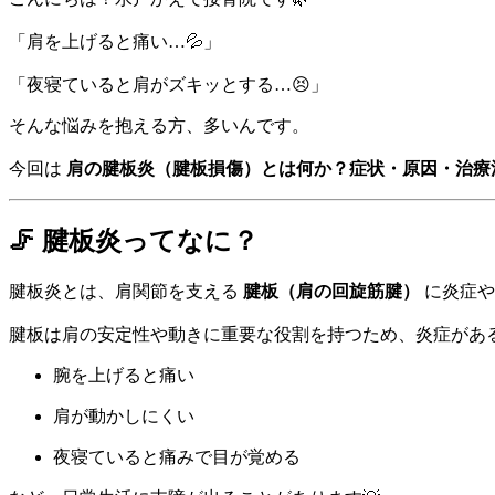
「肩を上げると痛い…💦」
「夜寝ていると肩がズキッとする…😣」
そんな悩みを抱える方、多いんです。
今回は
肩の腱板炎（腱板損傷）とは何か？症状・原因・治療
🦵 腱板炎ってなに？
腱板炎とは、肩関節を支える
腱板（肩の回旋筋腱）
に炎症や
腱板は肩の安定性や動きに重要な役割を持つため、炎症があ
腕を上げると痛い
肩が動かしにくい
夜寝ていると痛みで目が覚める