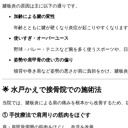
腱板炎の原因は主に以下の通りです。
加齢による腱の変性
年齢とともに腱が硬くなり炎症が起こりやすくなります
使いすぎ・オーバーユース
野球・バレー・テニスなど腕を多く使うスポーツや、日
姿勢や肩甲骨の使い方の偏り
猫背や巻き肩など姿勢の悪さが肩に負担をかけ、腱板炎
🌟 水戸かえで接骨院での施術法
当院では、腱板炎による肩の痛みを根本から改善するため、
① 手技療法で肩周りの筋肉をほぐす
肩・肩甲骨周囲の筋肉をほぐし、血流を改善。