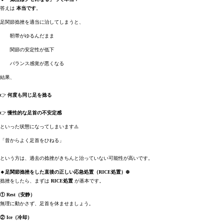
答えは
本当です
。
足関節捻挫を適当に治してしまうと、
靭帯がゆるんだまま
関節の安定性が低下
バランス感覚が悪くなる
結果、
👉
何度も同じ足を捻る
👉
慢性的な足首の不安定感
といった状態になってしまいます⚠️
「昔からよく足首をひねる」
という方は、過去の捻挫がきちんと治っていない可能性が高いです。
🔸足関節捻挫をした直後の正しい応急処置（RICE処置）❄️
捻挫をしたら、まずは
RICE処置
が基本です。
① Rest（安静）
無理に動かさず、足首を休ませましょう。
② Ice（冷却）