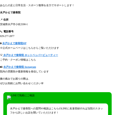
あなたの足と日常生活・スポーツ復帰を全力でサポートします！
水戸かえで接骨院
📍
住所
茨城県水戸市小吹2590-1
📞
電話番号
029-277-2877
🌐
水戸かえで接骨院HP
※公式ホームページはこちらからご覧いただけます
💡
水戸かえで接骨院 ホットペッパービューティー
ご予約・クーポン情報はこちら
📸
水戸かえで接骨院 Instagram
院内の雰囲気や最新情報を発信しています
膝の痛みでお困りの際は、
ぜひお気軽にお問い合わせください🌸
水戸かえで接骨院への質問や相談はこちらのLINEに友達登録すれば当院のスタッ
フから詳しいお話を聞いていただけます！