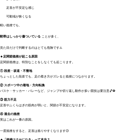
足首が不安定な感じ
可動域が狭くなる
軽い捻挫でも、
靭帯はしっかり傷ついている
ことが多く、
見た目だけで判断するのはとても危険です⚠️
🔸足関節捻挫が起こる原因
足関節捻挫は、特別なことをしなくても起こります。
① 段差・坂道・不整地
ちょっとした段差でも、足の着き方がズレると捻挫につながります。
② スポーツ中の着地・方向転換
バスケ・サッカー・バレーなど、ジャンプや切り返し動作が多い競技は要注意🏀⚽
③ 筋力不足
足首やふくらはぎの筋肉が弱いと、関節が不安定になります。
④ 過去の捻挫
実はこれが一番の原因。
一度捻挫をすると、足首は捻りやすくなります😥
🔸「捻挫はクセになる」って本当？