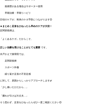
捻挫歴がある場合はサポーター使用
早期治療・早期リハビリ
日頃のケアが、将来のケガ予防につながります😊
🔸まとめ｜足首をひねったら早めのケアが大切！
足関節捻挫は、
「よくあるケガ」だからこそ、
正しい治療を受けることがとても重要
です。
水戸かえで接骨院では、
足関節捻挫
スポーツ外傷
繰り返す足首の不安定感
に対して、原因からしっかりアプローチします🌿
「少し痛いだけだから…」
「腫れが引けば大丈夫…」
そう思わず、足首をひねったらぜひ一度ご相談ください😊