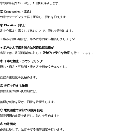
氷や保冷剤で15〜20分、1日数回冷やします。
③ Compression（圧迫）
包帯やテーピングで軽く圧迫し、腫れを抑えます。
④ Elevation（挙上）
足を心臓より高くして休むことで、腫れを軽減します。
※痛みが強い場合は、早めに専門家へ相談しましょう💡
🔸水戸かえで接骨院の足関節捻挫治療🌿
当院では、足関節捻挫に対して
段階的で安心な治療
を行っています。
① 丁寧な検査・カウンセリング
腫れ・痛み・可動域・歩き方を細かくチェックし、
捻挫の重症度を見極めます。
② 炎症を抑える施術
捻挫直後の強い炎症期には、
無理な刺激を避け、回復を最優先します。
③ 電気治療で深部の回復を促進
靭帯周囲の血流を改善し、治りを早めます✨
④ 包帯固定
必要に応じて、足首を守る包帯固定を行います。