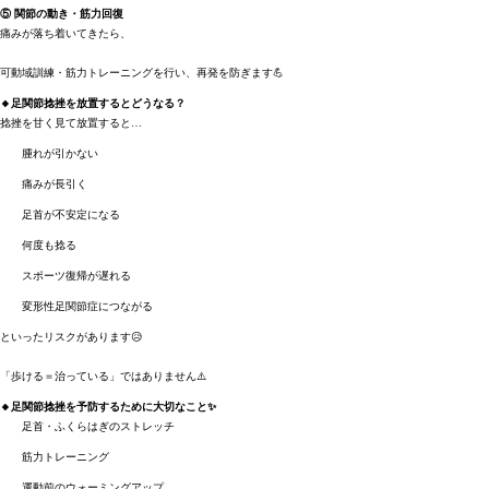
⑤ 関節の動き・筋力回復
痛みが落ち着いてきたら、
可動域訓練・筋力トレーニングを行い、再発を防ぎます💪
🔸足関節捻挫を放置するとどうなる？
捻挫を甘く見て放置すると…
腫れが引かない
痛みが長引く
足首が不安定になる
何度も捻る
スポーツ復帰が遅れる
変形性足関節症につながる
といったリスクがあります😥
「歩ける＝治っている」ではありません⚠️
🔸足関節捻挫を予防するために大切なこと✨
足首・ふくらはぎのストレッチ
筋力トレーニング
運動前のウォーミングアップ