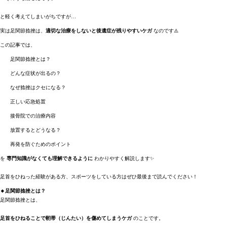
と軽く考えてしまいがちですが…
実は足関節捻挫は、
適切な治療をしないと後遺症が残りやすいケガ
なのです⚠️
この記事では、
足関節捻挫とは？
どんな症状が出るの？
なぜ捻挫はクセになる？
正しい応急処置
接骨院での治療内容
放置するとどうなる？
再発を防ぐためのポイント
を
専門知識がなくても理解できるように
わかりやすく解説します✨
足首をひねった経験がある方、スポーツをしている方はぜひ最後まで読んでください！
🔸足関節捻挫とは？
足関節捻挫とは、
足首をひねることで靭帯（じんたい）を傷めてしまうケガ
のことです。