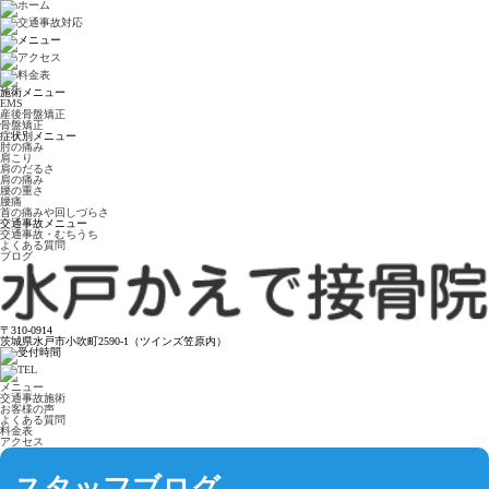
施術メニュー
EMS
産後骨盤矯正
骨盤矯正
症状別メニュー
肘の痛み
肩こり
肩のだるさ
肩の痛み
腰の重さ
腰痛
首の痛みや回しづらさ
交通事故メニュー
交通事故・むちうち
よくある質問
ブログ
〒310-0914
茨城県水戸市小吹町2590-1（ツインズ笠原内）
メニュー
交通事故施術
お客様の声
よくある質問
料金表
アクセス
スタッフブログ