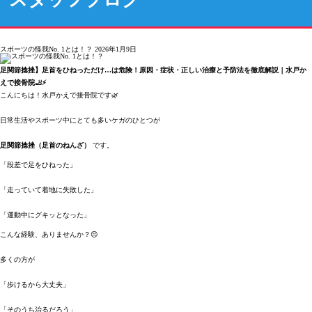
スポーツの怪我No. 1とは！？
2026年1月9日
足関節捻挫】足首をひねっただけ…は危険！原因・症状・正しい治療と予防法を徹底解説｜水戸か
えで接骨院🦶⚡
こんにちは！水戸かえで接骨院です🌿
日常生活やスポーツ中にとても多いケガのひとつが
足関節捻挫（足首のねんざ）
です。
「段差で足をひねった」
「走っていて着地に失敗した」
「運動中にグキッとなった」
こんな経験、ありませんか？😣
多くの方が
「歩けるから大丈夫」
「そのうち治るだろう」