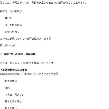
足首には、骨同士をつなぎ、関節を安定させるための靭帯がたくさんあります。
捻挫は、その靭帯が
伸びる
部分的に切れる
完全に切れる
といった状態になっている可能性があります😣
特に多いのが、
👉
内側にひねる捻挫（内反捻挫）
これは、外くるぶし側の靭帯を痛めるケースです。
🔸足関節捻挫の主な症状
足関節捻挫の症状は、重症度によってさまざまです👇
足首の痛み
腫れ
内出血（青あざ）
押すと強く痛む
歩くと痛い